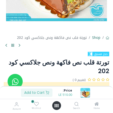
Shop
تورتة قلب نص فاكهة ونص جلاكسي كود 202
حجز مسبق
تورتة قلب نص فاكهة ونص جلاكسي كود
202
(تقييم 0 )
لم يعد هذا المنتج متوفراً.
Price:
Add to Cart
LE
510.00
0
Share :
Wishlist
Search
Home
Account