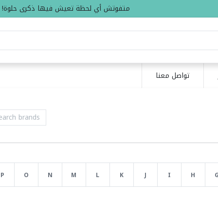
متفوتش أي لحظة تعيش فيها ذكرى حلوة!
تواصل معنا
P
O
N
M
L
K
J
I
H