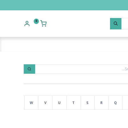
0
Y
X
W
V
U
T
S
R
Q