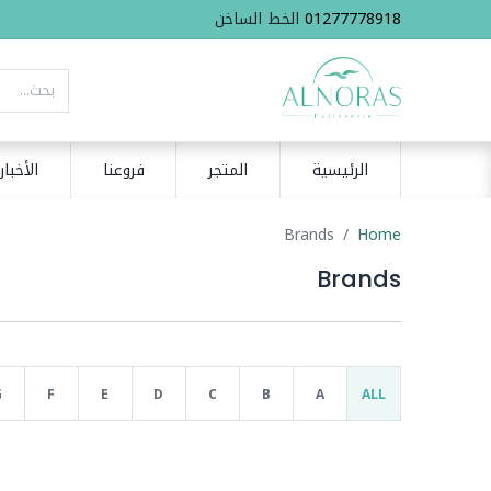
01277778918
الخط الساخن
الرئيسية
المتجر
فروعنا
الأخبار
Brands
Home
Brands
G
F
E
D
C
B
A
ALL