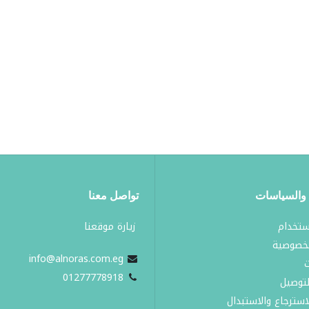
والسياسات
تواصل معنا
ستخدام
زيارة موقعنا​
خصوصية
info@alnoras.com.eg
ت
0
1277778918
لتوصيل
سترجاع والاستبدال