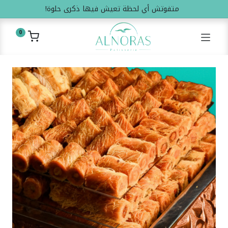
متفوتش أي لحظة تعيش فيها ذكرى حلوة!
0