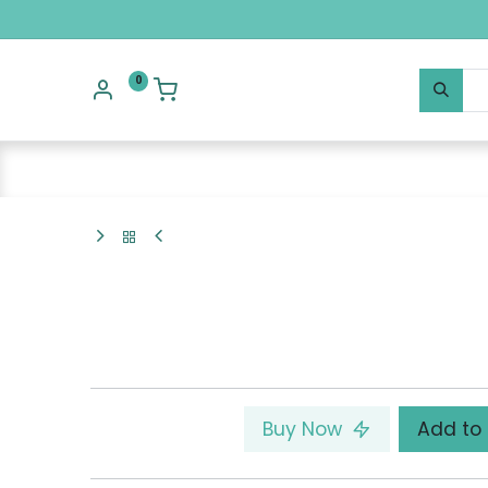
0
Buy Now