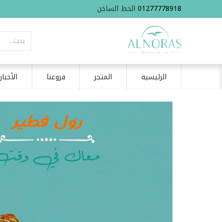
01277778918
الخط الساخن
الرئيسية
المتجر
فروعنا
الأخبار