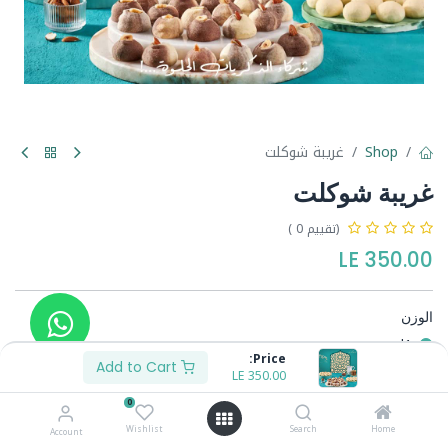
Shop
غريبة شوكلت
غريبة شوكلت
(تقييم 0 )
LE
350.00
الوزن
1ك
Price:
1/2ك
Add to Cart
LE
165.00
-
LE
350.00
0
Wishlist
Search
Home
Account