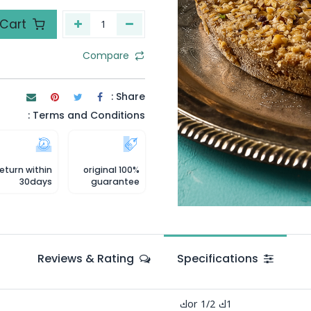
Add to Cart
Compare
Share :
Terms and Conditions :
eturn within
100% original
30days
guarantee
Reviews & Rating
Specifications
1ك
or
1/2ك