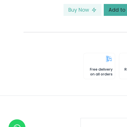
Buy Now
Free delivery
R
on all orders