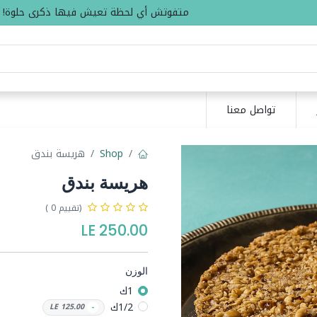
متفوتش أي لحظة تعيش فيها ذكرى حلوة!
تواصل معنا
Shop
هريسة بندق
هريسة بندق
(تقييم 0 )
LE
250.00
الوزن
1ك
1/2ك
LE
125.00
-