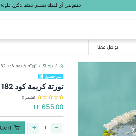
متفوتش أي لحظة تعيش فيها ذكرى حلوة!
تواصل معنا
Shop
تورتة كريمة كود 182
حجز مسبق
تورتة كريمة كود 182
(تقييم 0 )
LE
655.00
Add to Cart