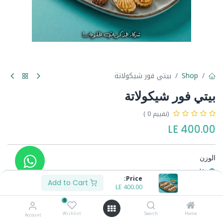
Shop
بيتي فور شيكولاتة
بيتي فور شيكولاتة
(تقييم 0 )
LE
400.00
الوزن
1ك
Price:
1/2ك
Add to Cart
LE
190.00
-
LE
400.00
0
Wishlist
Search
Home
Account