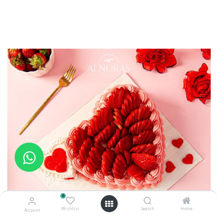
0
Wishlist
Search
Home
Account