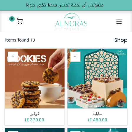
متفوتش أي لحظة تعيش فيها ذكرى حلوة!
0
13 items found.
Shop
سابلية
كوكيز
LE
370.00
LE
450.00