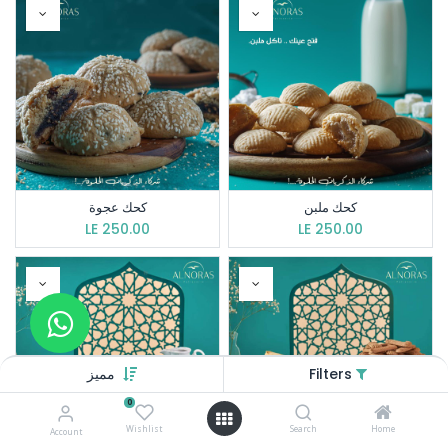
كحك ملبن
كحك عجوة
LE
250.00
LE
250.00
Filters
مميز
0
Wishlist
Search
Home
Account