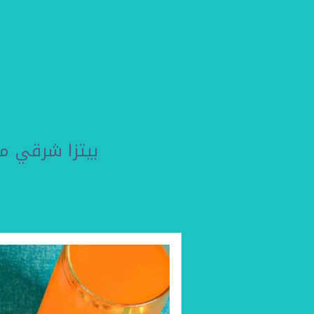
بيتزا شرقي م