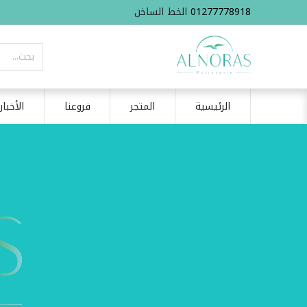
01277778918
الخط الساخن
الرئيسية
المتجر
فروعنا
الأخبار