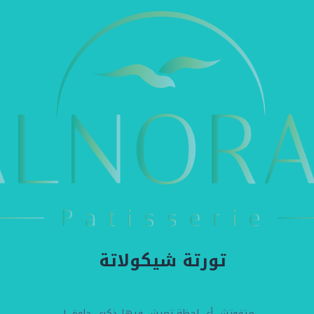
تورتة شيكولاتة
متفوتش أي لحظة تعيش فيها ذكري حلوة...!