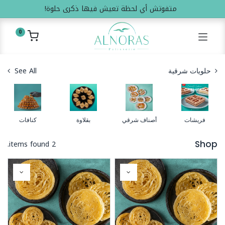
متفوتش أي لحظة تعيش فيها ذكرى حلوة!
0
See All
حلويات شرقية
فريشات
أصناف شرقي
بقلاوة
كنافات
2 items found.
Shop